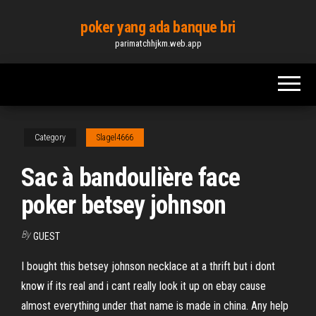
Skip
poker yang ada banque bri
to
parimatchhjkm.web.app
the
content
Category
Slagel4666
Sac à bandoulière face
poker betsey johnson
By
GUEST
I bought this betsey johnson necklace at a thrift but i dont
know if its real and i cant really look it up on ebay cause
almost everything under that name is made in china. Any help