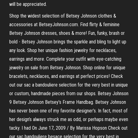
will be appreciated.
Shop the widest selection of Betsey Johnson clothes &
accessories at BetseyJohnson.com. Find flirty & feminine
Betsey Johnson dresses, shoes & more! Fun, funky, brash or
bold - Betsey Johnson brings the sparkle and bling to light up
any look. Shop her unique fashion jewelry for necklaces,
earrings and more. Complete your outfit with eye-catching
jewelry on sale from Betsey Johnson. Shop online for unique
bracelets, necklaces, and earrings at perfect prices! Check
out our sac a bandouliere selection for the very best in unique
or custom, handmade pieces from our shops. Betsey Johnson
9 Betsey Johnson Betsey’s Frame Handbag. Betsey Johnson
has never been one of my favorite designer’s. In fact, most of
her design’s always struck me as odd, or perhaps maybe even
tacky. I had On June 17, 2009 / By Marissa Hopson Check out
our sac bandouliere besace selection for the very best in